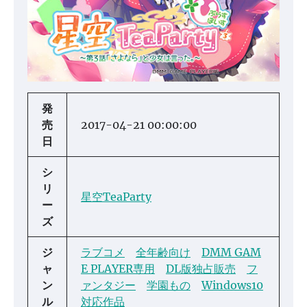
発
売
2017-04-21 00:00:00
日
シ
リ
星空TeaParty
ー
ズ
ジ
ラブコメ
全年齢向け
DMM GAM
ャ
E PLAYER専用
DL版独占販売
フ
ン
ァンタジー
学園もの
Windows10
ル
対応作品