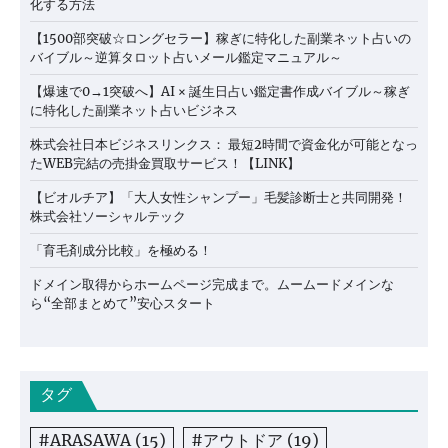
化する方法
【1500部突破☆ロングセラー】稼ぎに特化した副業ネット占いの
バイブル～逆算タロット占いメール鑑定マニュアル～
【爆速で0→1突破へ】AI × 誕生日占い鑑定書作成バイブル～稼ぎ
に特化した副業ネット占いビジネス
株式会社日本ビジネスリンクス： 最短2時間で資金化が可能となっ
たWEB完結の売掛金買取サービス！【LINK】
【ビオルチア】「大人女性シャンプー」毛髪診断士と共同開発！
株式会社ソーシャルテック
「育毛剤成分比較」を極める！
ドメイン取得からホームページ完成まで。ムームードメインな
ら“全部まとめて”安心スタート
タグ
#ARASAWA
(15)
#アウトドア
(19)