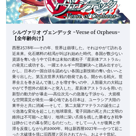
シルヴァリオ ヴェンデッタ −Verse of Orpheus−
【全年齢向け】
西暦2578年──その年、世界は崩壊した。それはやがて訪れる
近未来。化石燃料の枯渇が叫ばれ始めた時代、各国が数少ない
資源を奪い合う中で日本は未知の素粒子『星辰体アストラル』
の発見に成功する。一躍エネルギー問題解決へと踏み出すがし
かし、日本の一国台頭を認めない各国は新技術の奪い合いへと
乗り出した。第五次世界大戦の勃発である。開かれる戦火。世
界全土を巻き込んで激しさを増す争いの中、人類最大の大戦は
やがて予想外の顛末へと突入した。星辰体アストラルを用いた
新型の動力炉が暴走──高位次元への急激な干渉から、大規模
な空間震災が発生──爆心地である日本は、ユーラシア大陸の
東半分と共に消滅──そして、第二太陽アマテラスの誕生によ
り急激な変化を起こした地球環境。電子回路の死と共に文明の
維持は不可能へと陥り、地球に深い爪痕を残した勝者なき戦争
は静かにその幕を閉じるのだった。そして──人々が復興と停
滞を反復しながら約1000年。時は新西暦1027年──かつて起こ
った大破壊を境に旧西暦と区分されてから、およそ十世紀。