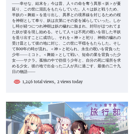
――幸せな、結末を」今は昔、人々の命を奪う異形＜妖＞が蔓
延り、この世に混乱をもたらしていた。人々は妖と戦うため、
半妖の＜舞姫＞を造り出し、異界との境界線を封じるための桜
を神樹として奉り、妖は次第にその姿を減らしていった。しか
し時が経つにつれ神樹は妖の穢れに蝕まれ、封印がほつれてま
た妖が姿を現し始める。そして人々は不死の呪いを宿した半妖
を造り出すことに成功し、それを＜神＞と祀り、神樹の穢れの
受け皿として彼の地に封じ、この世に平穏をもたらした。そし
て800年の時が流れ。＜神＞と祀られ、永生の呪いを背負った
少年――ミコト。＜舞姫＞として戦い、短命の業を背負った少
女――サクラ。孤独の中で彷徨う少年と、自分の死に場所を求
める少女。彼の地で出会った二人が共に過ごす、最後の二十九
日の物語――
1,246 total views, 2 views today