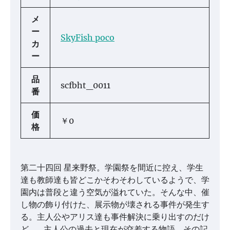
メ
ー
SkyFish poco
カ
ー
品
scfbht_0011
番
価
￥0
格
第二十四回 星来野祭。学園祭を間近に控え、学生
達も教師達も皆どこかそわそわしているようで、学
園内は普段と違う空気が溢れていた。そんな中、催
し物の飾り付けた、展示物が壊される事件が発生す
る。主人公やアリス達も事件解決に乗り出すのだけ
ど…。主人公の過去と現在が交差する物語。その記