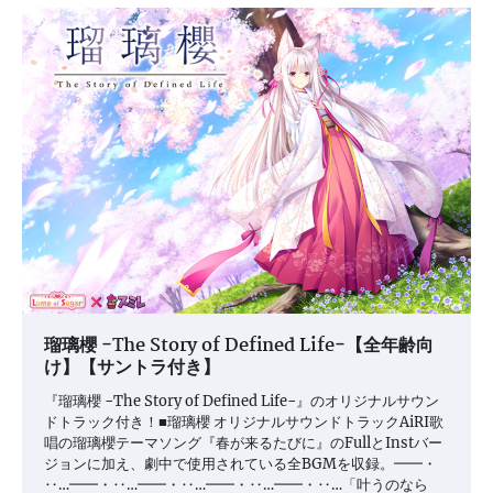
瑠璃櫻 −The Story of Defined Life−【全年齢向
け】【サントラ付き】
『瑠璃櫻 −The Story of Defined Life−』のオリジナルサウン
ドトラック付き！■瑠璃櫻 オリジナルサウンドトラックAiRI歌
唱の瑠璃櫻テーマソング『春が来るたびに』のFullとInstバー
ジョンに加え、劇中で使用されている全BGMを収録。━━・
‥…━━・‥…━━・‥…━━・‥…━━・‥…「叶うのなら