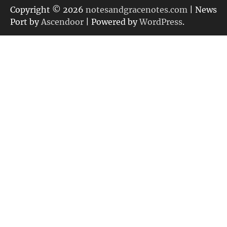
リ
Copyright © 2026
notesandgracenotes.com
| News
ー
Port by
Ascendoor
| Powered by
WordPress
.