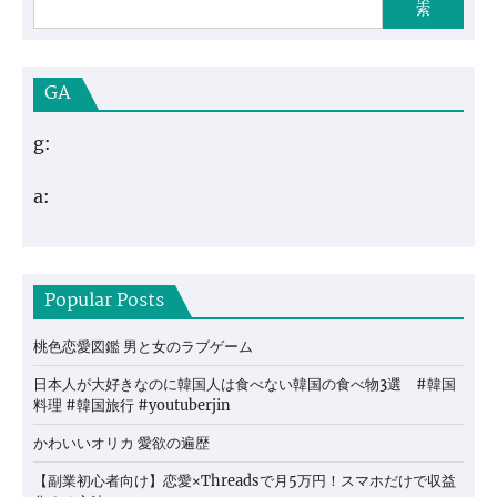
索
GA
g:
a:
Popular Posts
桃色恋愛図鑑 男と女のラブゲーム
日本人が大好きなのに韓国人は食べない韓国の食べ物3選 #韓国
料理 #韓国旅行 #youtuberjin
かわいいオリカ 愛欲の遍歴
【副業初心者向け】恋愛×Threadsで月5万円！スマホだけで収益