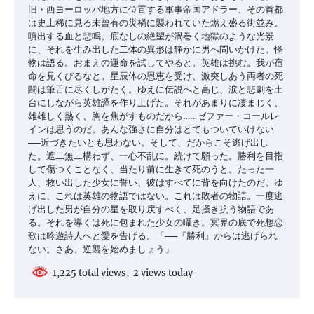
旧・西ヨーロッパ地方に位置する軍事帝国アドラー、その首都
は史上稀に見る未曾有の災禍に襲われていた燃え盛る街並み。
噴出する血と悲鳴。底なしの絶望が渦巻く地獄のような光景
に、それを生み出した二体の異形は静かに男へ問いかけた。怪
物は語る。おまえの運命を試してやると。英雄は挑む。我が宿
命を見くびるなと。星辰体の恩恵を受け、激突しあう両者の死
闘は筆舌に尽くしがたく。ゆえに伝説へと高じ、涙と悲劇を土
台にしながら英雄譚を作り上げた。それがあまりに凄まじく、
雄雄しく熱く、胸を焦がすものだから……ゼファー・コールレ
インは思うのだ。あんな強さに自分はとてもついていけない
──近づきたいとも思わない。そして、だからこそ逃げ出し
た。遮二無二構わず、一心不乱に。続けて願った。勝利を目指
して傷つくことなく、当たり前に生きて死のうと。たった一
人、救い出した少女に誓い、彼はすべてに背を向けたのだ。ゆ
えに、これは英雄の物語ではない。これは敗者の物語。一度逃
げ出した男が自分の星を取り戻すべく、足掻き抗う物語であ
る。それを導くは死に包まれた少女の囁き。冥界の底で死想恋
歌は吟遊詩人へと愛を告げる。「──『勝利』からは逃げられ
ない。さあ、逆襲を始めましょう」
1,225 total views, 2 views today