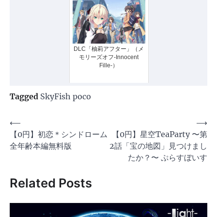
DLC「柚莉アフター」（メ
モリーズオフ-Innocent
Fille-）
Tagged
SkyFish poco
投
⟵
⟶
【0円】初恋＊シンドローム
【0円】星空TeaParty 〜第
稿
全年齢本編無料版
2話「宝の地図」見つけまし
ナ
たか？〜 ぷらすぼいす
ビ
Related Posts
ゲ
ー
シ