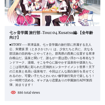
七ヶ音学園 旅行部 ‐Tour:04 Kusatsu編‐【全年齢
向け】
■STORY――草津温泉。七ヶ音学園の旅行部に所属する主人
公、朱鷺坂 景（ときさか けい）は、少女たちと共に、次なる
部活旅の目的地へとやってきた。群馬県の西奥に位置する草津
白根山だ。温泉と聞いて、誰もが一度は思い浮かべる有名なラ
ンドマーク、湯畑。そこを中心に賑やかす温泉街や源泉たち。
ここは現代風に彩られた圧倒的エンターテイメント世界！天下
の三名泉と名高い温泉地で、今回はどんな面白旅行を見せてく
れるのか。可愛い子たちとわいわい修学旅行気分で楽しもう！
小一時間で読める、ギャグあり恋愛ありの学園旅行ADV第四
弾、始まります！
886 total views