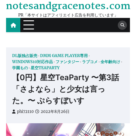
notesandgracenotes.com
Skip
to
PR「本サイトはアフィリエイト広告を利用しています」
content
DL版独占販売
DMM GAME PLAYER専用
WINDOWS10対応作品
ファンタジー
ラブコメ
全年齢向け
学園もの
星空TEAPARTY
【0円】星空TeaParty 〜第3話
「さよなら」と少女は言っ
た。〜 ぷらすぼいす
phi72110
2022年8月26日