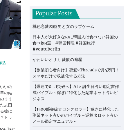
Popular Posts
桃色恋愛図鑑 男と女のラブゲーム
日本人が大好きなのに韓国人は食べない韓国の
食べ物3選 #韓国料理 #韓国旅行
#youtuberjin
かわいいオリカ 愛欲の遍歴
作品
【副業初心者向け】恋愛×Threadsで月5万円！
スマホだけで収益化する方法
【爆速で0→1突破へ】AI × 誕生日占い鑑定書作
いいの
成バイブル～稼ぎに特化した副業ネット占いビ
輩の結
ジネス
のまま
た志田
【1500部突破☆ロングセラー】稼ぎに特化した
る彼に
副業ネット占いのバイブル～逆算タロット占い
？トラ
メール鑑定マニュアル～
506.last