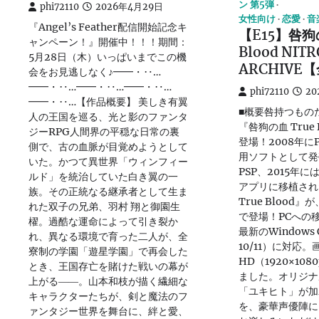
ン 第5弾
phi72110
2026年4月29日
女性向け
恋愛
音
『Angel’s Feather配信開始記念キ
【E15】咎狗の
ャンペーン！』開催中！！！期間：
Blood NITR
5月28日（木）いっぱいまでこの機
ARCHIVE
会をお見逃しなく♪━━・‥…
━━・‥…━━・‥…━━・‥…
phi72110
20
━━・‥…【作品概要】 美しき有翼
■概要咎持つもの
人の王国を巡る、光と影のファンタ
『咎狗の血 True 
ジーRPG人間界の平穏な日常の裏
登場！2008年にPla
側で、古の血脈が目覚めようとして
用ソフトとして発
いた。かつて異世界「ウィンフィー
PSP、2015年
ルド」を統治していた白き翼の一
アプリに移植され
族。その正統なる継承者として生ま
True Blood
れた双子の兄弟、羽村 翔と御園生
で登場！PCへの
櫂。過酷な運命によって引き裂か
最新のWindows 
れ、異なる環境で育った二人が、全
10/11）に対応
寮制の学園「遊星学園」で再会した
HD（1920×10
とき、王国存亡を賭けた戦いの幕が
ました。オリジナ
上がる――。山本和枝が描く繊細な
「ユキヒト」が加
キャラクターたちが、剣と魔法のフ
を、豪華声優陣に
ァンタジー世界を舞台に、絆と愛、