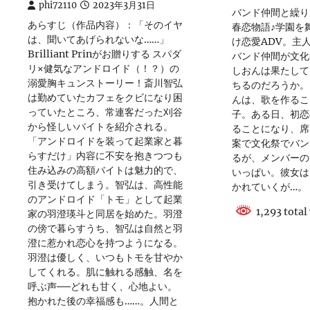
phi72110
2023年3月31日
バンド仲間と繰り
あらすじ（作品内容）：「そのイヤ
春恋物語♪学園を
は、聞いてあげられないな……」
け恋愛ADV。主
Brilliant Prinがお贈りする スパダ
バンド仲間が文化
リ×健気なアンドロイド（！？）の
しおんは果たして
溺愛胸キュンストーリー！斎川智弘
ちるのだろうか。
は勤めていたカフェをクビになり困
んは、歌を作るこ
っていたところ、常連客だった刈谷
子。ある日、初恋
から怪しいバイトを紹介される。
ることになり、席
「アンドロイドを装って起業家と暮
案で文化祭でバン
らすだけ」内容に不安を抱きつつも
るが、メンバーの
住み込みの高額バイトは魅力的で、
いっぱい。彼女は
引き受けてしまう。智弘は、高性能
かれていくが…。
のアンドロイド「トモ」として起業
1,293 total
家の羽澄瑛斗と同居を始めた。羽澄
の傍で暮らすうち、智弘は自然と羽
澄に惹かれ恋心を持つようになる。
羽澄は優しく、いつもトモを甘やか
してくれる。肌に触れる感触、名を
呼ぶ声──どれも甘く、心地よい。
抱かれた後の幸福感も……。人間と