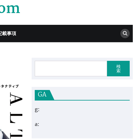
com
記載事項
検
索
GA
g:
a: