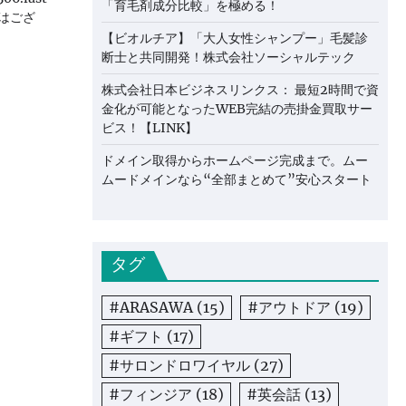
「育毛剤成分比較」を極める！
ではござ
【ビオルチア】「大人女性シャンプー」毛髪診
断士と共同開発！株式会社ソーシャルテック
株式会社日本ビジネスリンクス： 最短2時間で資
金化が可能となったWEB完結の売掛金買取サー
ビス！【LINK】
ドメイン取得からホームページ完成まで。ムー
ムードメインなら“全部まとめて”安心スタート
タグ
#ARASAWA
(15)
#アウトドア
(19)
#ギフト
(17)
#サロンドロワイヤル
(27)
#フィンジア
(18)
#英会話
(13)