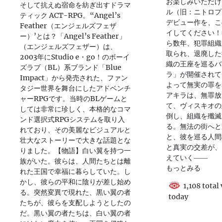
お楽しみいただけ
そして抗えぬ宿命を紡ぎ出すドラマ
ル（旧：ニトロプ
ティック ACT-RPG。“Angel’s
デビュー作を、こ
Feather（エンジェルズフェザ
イしてください！
ー）’とは？「Angel’s Feather」
ら数年、犯罪組織
（エンジェルズフェザー）は、
取られ、退廃した
2003年にStudio e・go！のボーイ
織の王座を巡るバ
ズラブ（BL）系ブランド「Blue
ラ」が開催されて
Impact」から発売された、ファン
よって無実の罪を
タジー世界を舞台にしたアドベンチ
アキラは、無罪放
ャーRPGです。当時のBLゲームと
て、ヴィスキオの
しては非常に珍しく、本格的なコマ
倒し、組織を殲滅
ンド選択式RPGシステムを取り入
る。無法の街へと
れており、その美麗なビジュアルと
と、彼を巡る人間
壮大なストーリーで大きな話題とな
と真実の交差が、
りました。【物語】白い翼を持つ一
えていく――
族がいた。彼らは、人間たちとは離
もっとみる
れた王国で幸福に暮らしていた。し
かし、彼らの平和に陰りが差し始め
1,108 total
る。突然変異で現れた、黒い翼の者
today
たちが、彼らを支配しようとしたの
だ。黒い翼の者たちは、白い翼の者