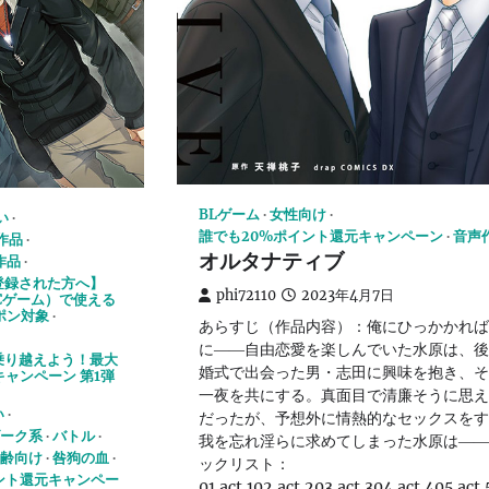
BLゲーム
女性向け
い
誰でも20%ポイント還元キャンペーン
音声
応作品
オルタナティブ
作品
登録された方へ】
phi72110
2023年4月7日
PCゲーム）で使える
ポン対象
あらすじ（作品内容）：俺にひっかかれば
に――自由恋愛を楽しんでいた水原は、後
乗り越えよう！最大
婚式で出会った男・志田に興味を抱き、そ
キャンペーン 第1弾
一夜を共にする。真面目で清廉そうに思え
い
だったが、予想外に情熱的なセックスをす
ーク系
バトル
我を忘れ淫らに求めてしまった水原は――
齢向け
咎狗の血
ックリスト：
ント還元キャンペー
01.act.102.act.203.act.304.act.405.act.