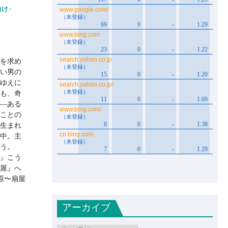
向け
を求め
い男の
ゆえに
も、奇
―ある
ことの
生まれ
中。主
う。
』こう
屋』へ
原〜扇屋
アーカイブ