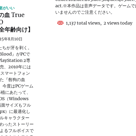
act.※本作品は音声データです。ゲーム
楽がいい
いませんのでご注意ください。
血 True
O
1,137 total views, 2 views today
【全年齢向け】
25年8月10日
たちが牙を剥く。
Blood』がPCで
yStation 2専
売、2010年には
にはスマートフォン
た『咎狗の血
』が、今度はPCゲーム
移植にあたって、
OS（Windows
。画面サイズもフル
80px）に最適化し
ルキャラクター
わったストーリー
よるフルボイスで