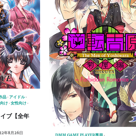
応作品
アイドル
向け
女性向け
ライブ【全年
22年8月26日
DMM GAME PLAYER専用