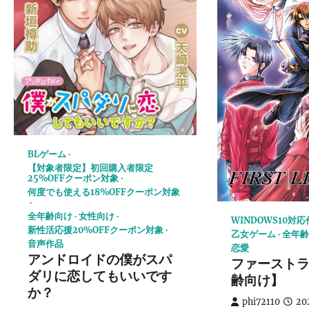
BLゲーム
【対象者限定】初回購入者限定
25%OFFクーポン対象
何度でも使える18%OFFクーポン対象
全年齢向け
女性向け
WINDOWS10対
新性活応援20%OFFクーポン対象
乙女ゲーム
全年齢
音声作品
恋愛
アンドロイドの僕がスパ
ファースト
ダリに恋してもいいです
齢向け】
か？
phi72110
20