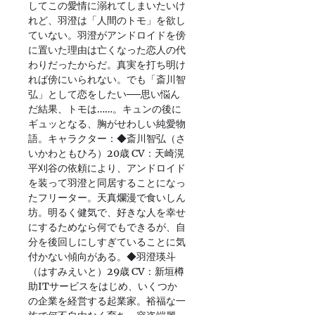
してこの愛情に溺れてしまいたいけ
れど、羽澄は「人間のトモ」を欲し
ていない。羽澄がアンドロイドを傍
に置いた理由は亡くなった恋人の代
わりだったからだ。真実を打ち明け
れば傍にいられない。でも「斎川智
弘」として恋をしたい──思い悩ん
だ結果、トモは……。キュンの後に
ギュッとなる、胸がせわしい純愛物
語。キャラクター：◆斎川智弘（さ
いかわともひろ）20歳 CV：天崎滉
平刈谷の依頼により、アンドロイド
を装って羽澄と同居することになっ
たフリーター。天真爛漫で食いしん
坊。明るく健気で、好きな人を幸せ
にするためなら何でもできるが、自
分を後回しにしすぎていることに気
付かない傾向がある。◆羽澄瑛斗
（はすみえいと）29歳 CV：新垣樽
助ITサービスをはじめ、いくつか
の企業を経営する起業家。裕福な一